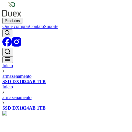
Produtos
Onde comprar
Contato
Suporte
Início
armazenamento
SSD DX1024AB 1TB
Início
armazenamento
SSD DX1024AB 1TB