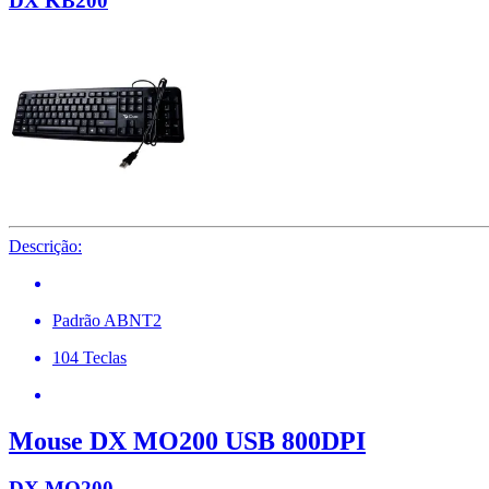
DX KB200
Descrição:
Padrão ABNT2
104 Teclas
Mouse DX MO200 USB 800DPI
DX MO200