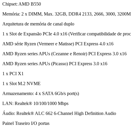
Chipset: AMD B550
Memória: 2 x DIMM, Max. 32GB, DDR4 2133, 2666, 3000, 3200
Arquitetura de memória de canal duplo
1 x Slot de Expansão PCIe 4.0 x16 (Verificar compatibilidade de proc
AMD série Ryzen (Vermeer e Matisse) PCI Express 4.0 x16
AMD Ryzen series APUs (Cezanne e Renoir) PCI Express 3.0 x16
AMD Ryzen series APUs (Picasso) PCI Express 3.0 x16
1 x PCI X1
1 x Slot M.2 NVME
Armazenamento: 4 x SATA 6Gb/s port(s)
LAN: Realtek® 10/100/1000 Mbps
Áudio: Realtek® ALC 662 6-Channel High Definition Audio
Painel Traseiro I/O portas