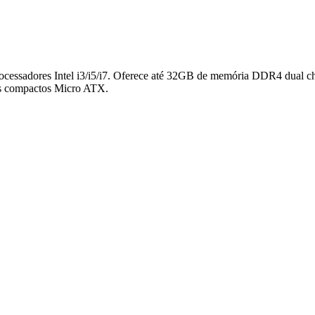
ssadores Intel i3/i5/i7. Oferece até 32GB de memória DDR4 dual 
mas compactos Micro ATX.