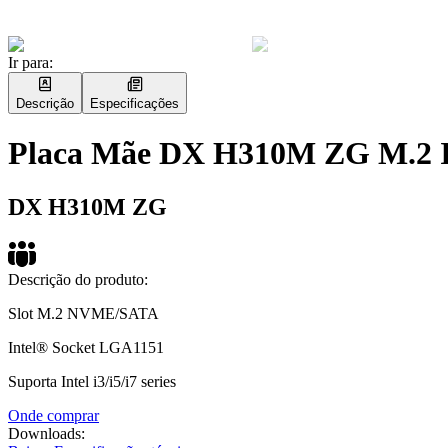
Ir para:
Descrição
Especificações
Placa Mãe DX H310M ZG M.2 
DX H310M ZG
Descrição do produto:
Slot M.2 NVME/SATA
Intel® Socket LGA1151
Suporta Intel i3/i5/i7 series
Onde comprar
Downloads: