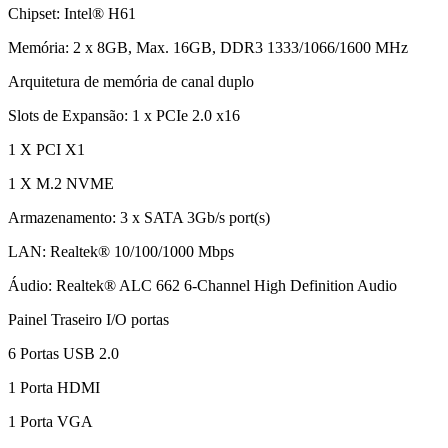
Chipset: Intel® H61
Memória: 2 x 8GB, Max. 16GB, DDR3 1333/1066/1600 MHz
Arquitetura de memória de canal duplo
Slots de Expansão: 1 x PCIe 2.0 x16
1 X PCI X1
1 X M.2 NVME
Armazenamento: 3 x SATA 3Gb/s port(s)
LAN: Realtek® 10/100/1000 Mbps
Áudio: Realtek® ALC 662 6-Channel High Definition Audio
Painel Traseiro I/O portas
6 Portas USB 2.0
1 Porta HDMI
1 Porta VGA