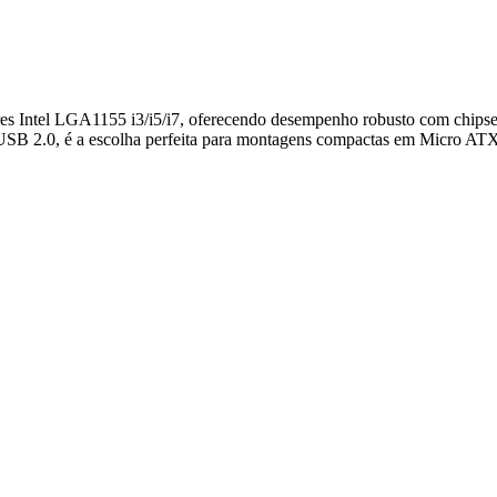
s Intel LGA1155 i3/i5/i7, oferecendo desempenho robusto com chips
SB 2.0, é a escolha perfeita para montagens compactas em Micro AT