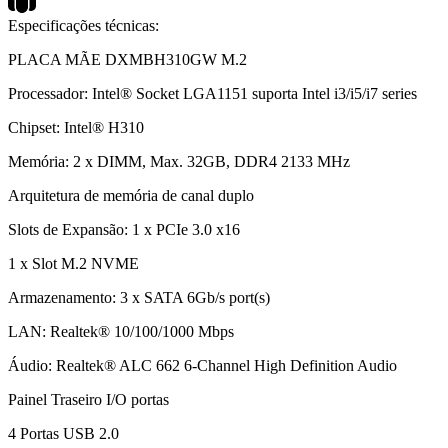
Especificações técnicas:
PLACA MÃE DXMBH310GW M.2
Processador: Intel® Socket LGA1151 suporta Intel i3/i5/i7 series
Chipset: Intel® H310
Memória: 2 x DIMM, Max. 32GB, DDR4 2133 MHz
Arquitetura de memória de canal duplo
Slots de Expansão: 1 x PCIe 3.0 x16
1 x Slot M.2 NVME
Armazenamento: 3 x SATA 6Gb/s port(s)
LAN: Realtek® 10/100/1000 Mbps
Áudio: Realtek® ALC 662 6-Channel High Definition Audio
Painel Traseiro I/O portas
4 Portas USB 2.0