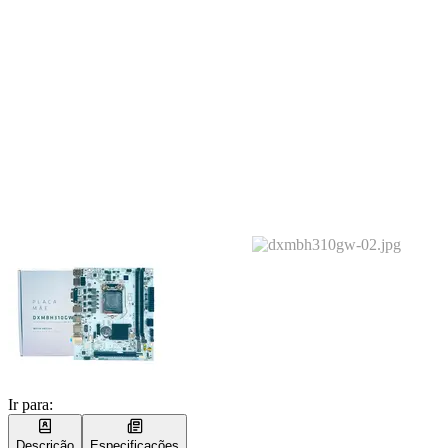
Ir para:
Descrição
Especificações